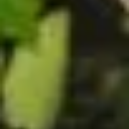
m
L
n
k
e
d
n
n
s
a
g
a
i
I
I
t
r