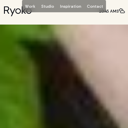
W
C
o
S
d
o
p
a
o
o
a
k
u
n
n
n
c
s
r
t
r
t
t
t
i
I
i
i
10:45 AMS
@
m
h
e
o
u
d
o
y
o
k
o
c
o
s
t
r
l
l
i
.
+
3
1
6
5
2
6
9
7
3
3
3
w
B
o
k
h
u
s
p
e
n
4
0
L
e
e
u
a
d
e
n
l
i
l
i
,
r